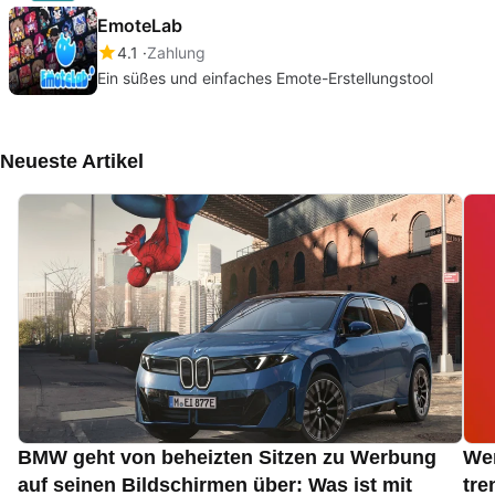
EmoteLab
4.1
Zahlung
Ein süßes und einfaches Emote-Erstellungstool
Neueste Artikel
BMW geht von beheizten Sitzen zu Werbung
Wen
auf seinen Bildschirmen über: Was ist mit
tre