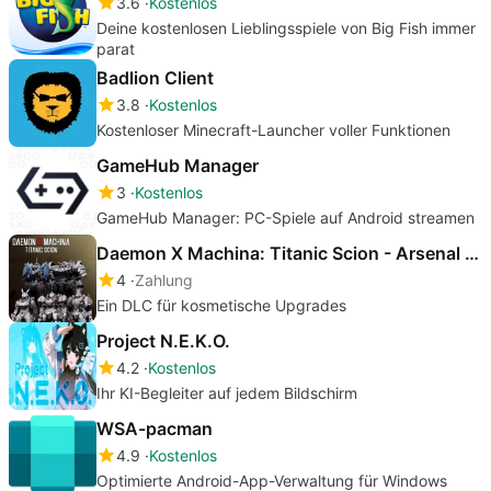
3.6
Kostenlos
Deine kostenlosen Lieblingsspiele von Big Fish immer
parat
Badlion Client
3.8
Kostenlos
Kostenloser Minecraft-Launcher voller Funktionen
GameHub Manager
3
Kostenlos
GameHub Manager: PC-Spiele auf Android streamen
Daemon X Machina: Titanic Scion - Arsenal Skin Set
4
Zahlung
Ein DLC für kosmetische Upgrades
Project N.E.K.O.
4.2
Kostenlos
Ihr KI-Begleiter auf jedem Bildschirm
WSA-pacman
4.9
Kostenlos
Optimierte Android-App-Verwaltung für Windows