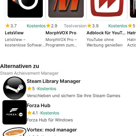
3.7
Kostenlos
2.9
Testversion
3.9
Kostenlos
5
LetsView
MorphVOX Pro
Adblock für YouTube
Hat
LetsView –
MorphVOX Pro –
YouTube ohne
Hatr
kostenlose Software
Programm zum
Werbung genießen
Acti
zum Streamen von
Anpassen und
Computern und
Verändern der
Mobilgeräten
eigenen Stimme
Alternativen zu
Steam Achievement Manager
Steam Library Manager
5
Kostenlos
Verschieben und sichern Sie Ihre Steam Games
Forza Hub
4.1
Kostenlos
Forza Hub für Windows
Vortex: mod manager